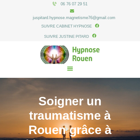
06 76 07 29 51
juspitard.hypnose.magnetisme76@gmail.com
SUIVRE CABINET HYPNOSE
SUIVRE JUSTINE PITARD
ACCUEIL
LE CABINET
HYPNOSE
HONORAIRES
ACTUALITÉS
CONTACT
Soigner un
traumatisme à
Rouen grâce à