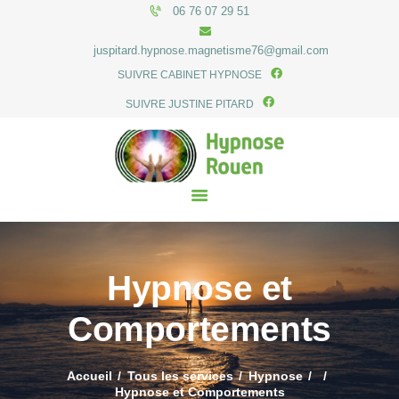
06 76 07 29 51
juspitard.hypnose.magnetisme76@gmail.com
SUIVRE CABINET HYPNOSE
SUIVRE JUSTINE PITARD
ACCUEIL
LE CABINET
HYPNOSE
HONORAIRES
ACTUALITÉS
CONTACT
Hypnose et
Comportements
Accueil
Tous les services
Hypnose
Hypnose et Comportements