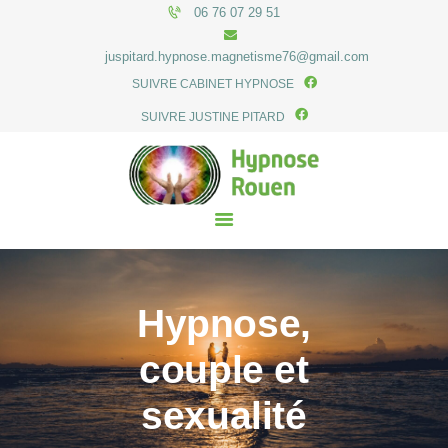
06 76 07 29 51
juspitard.hypnose.magnetisme76@gmail.com
SUIVRE CABINET HYPNOSE
SUIVRE JUSTINE PITARD
ACCUEIL
LE CABINET
HYPNOSE
HONORAIRES
ACTUALITÉS
CONTACT
Hypnose,
couple et
sexualité