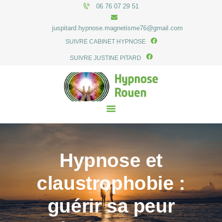
06 76 07 29 51
juspitard.hypnose.magnetisme76@gmail.com
SUIVRE CABINET HYPNOSE
SUIVRE JUSTINE PITARD
ACCUEIL
LE CABINET
HYPNOSE
HONORAIRES
ACTUALITÉS
CONTACT
Hypnose et
claustrophobie :
guérir sa peur